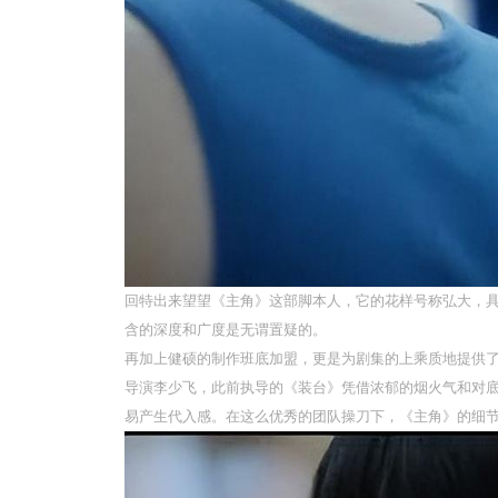
回特出来望望《主角》这部脚本人，它的花样号称弘大，
含的深度和广度是无谓置疑的。
再加上健硕的制作班底加盟，更是为剧集的上乘质地提供
导演李少飞，此前执导的《装台》凭借浓郁的烟火气和对
易产生代入感。在这么优秀的团队操刀下，《主角》的细