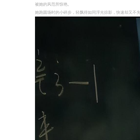
被她的风范所惊艳。
她跑圆场时的小碎步，轻飘得如同浮光掠影，快速却又不