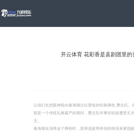
开云体育 花彩香是县剧团里的资
让咱们先把眼神投向秦海璐过往塑造的经典脚色,费左氏。
那是一个传统礼教森严的期间，费左氏年事轻轻就遭受丈
主。
秦海璐在演绎这个脚色时，莫得选拔用夸张的饰演来展现