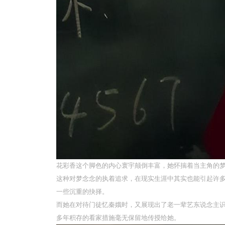
花彩香这个脚色的内心寰宇颠倒丰富，她怀揣着当主角的
这种对梦念念的执着追求，在现实生涯中其实也能引起许
一些沉重的抉择。
而她在对待门徒忆秦娥时，又展现出了老一辈艺东说念主
多年积存的看家措施毫无保留地传授给她。