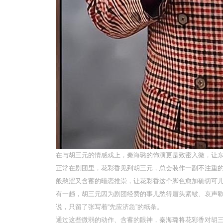
在与胡三元的情感戏上，秦海璐的饰演更是致密入微，让
正常在剧团里，花彩香见到胡三元，总会装作一副不注重
般憨涩又含蓄的暗恋推崇，让花彩香这个脚色愈加确切可
有一趟，胡三元因为剧团经费的事儿愁得眉头紧皱、哀声
说，只留了张写着“先应济急”的纸条。
通过这些微弱的动作、含蓄的眼神，秦海璐将花彩香对胡