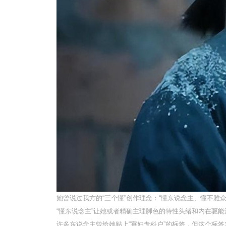
她曾说过我方的“三个懂”创作理念：“懂东说念主、懂不
“懂东说念主”让她或者精确主理脚色的特性头绪和内在驱能
许多东说念主曾给她贴上“寡妇专科户”的标签，但这个标