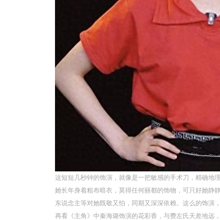
这短短几秒钟的饰演，就像是一把敏感的手术刀，精确地
她长年身着粗布暗衣，莫得任何丽都的饰物，可只好她静
东说念主等对她既敬又怕，同期又深深依赖。这么的饰演
再看《主角》中秦海璐饰演的花彩香，与费左氏天差地远