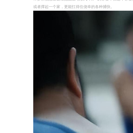
或者撑起一个家，更能扛得住侥幸的各种捕快。