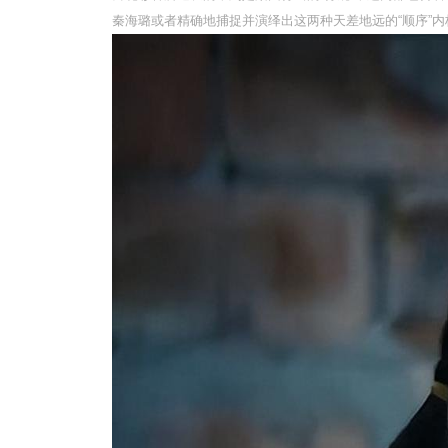
秦海璐或者精确地捕捉并演绎出这两种天差地远的“顺序”