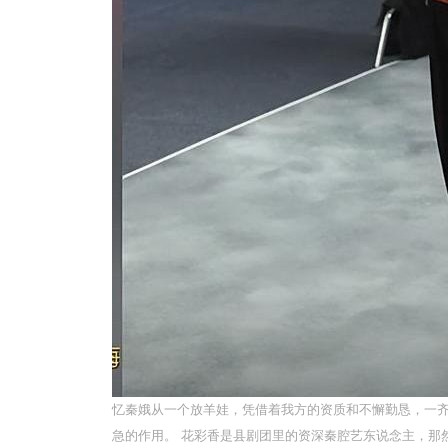
忆秦娥从一个放羊娃，凭借着我方的资质和不懈勤恳，一
急的作用。 花彩香是县剧团里的资深秦腔艺东说念主，那