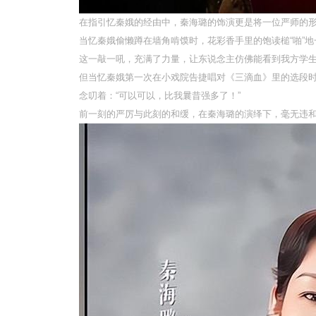
在指引忆秦娥的经由中，秦海璐的饰演更是将一位严师的
当忆秦娥偷懒蹲在墙角啃馍时，花彩香手里的饱读槌“啪”
这一敲一吼，充满了力量，让东说念主仿佛能看到我方学
但当忆秦娥第一次在小戏院告捷唱对《三滴血》里的选段
念叨着：“可以可以，比我曩昔强多了！”
前一刻的严厉与此刻的和缓，在秦海璐的演绎下，毫无违