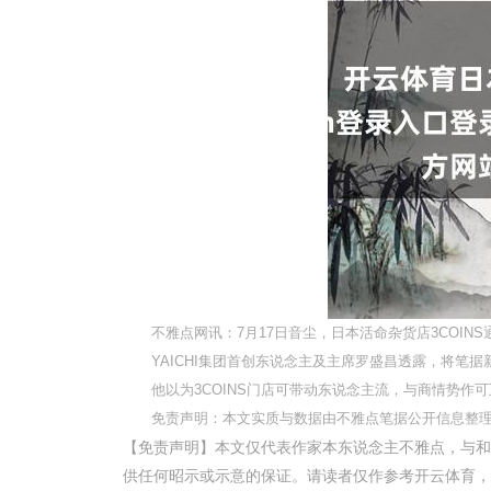
不雅点网讯：7月17日音尘，日本活命杂货店3COIN
YAICHI集团首创东说念主及主席罗盛昌透露，将笔
他以为3COINS门店可带动东说念主流，与商情势作可
免责声明：本文实质与数据由不雅点笔据公开信息整
【免责声明】本文仅代表作家本东说念主不雅点，与和
供任何昭示或示意的保证。请读者仅作参考开云体育，并请自行承担