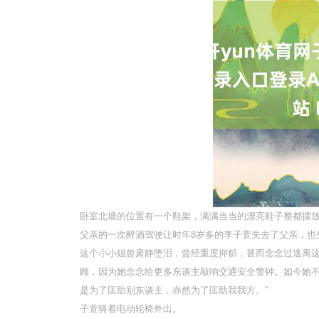
卧室北墙的位置有一个鞋架，满满当当的漂亮鞋子整都摆
父亲的一次醉酒驾驶让时年8岁多的李子萱失去了父亲，也
这个小小姐曾肃静堕泪，曾经重度抑郁，甚而念念过逃离
顾，因为她念念给更多东谈主敲响交通安全警钟。如今她不
是为了匡助别东谈主，亦然为了匡助我我方。”
子萱骑着电动轮椅外出。