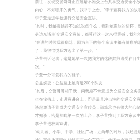
前往，发现交警哥哥正在邀请不雅众上台共享交通安全小
内心，不知哪来的勇气，我举手上台。”李子萱将我方的故
李子萱走进学校进行交通安全宣讲。
“其时，我都震撼得不知该说些什么，看到她豪放的情怀，
身边东谈主’交通安全宣传，都莫得这一次来得震撼，我能
“在讲的时候我很病笃，因为台下的每个东谈主都有健康的
了，我很怡悦我方迈出了第一步。”
子萱告诉记者，这是她第一次把我方的这段熬煎遭受在目生
况。”
子萱十分可爱我方的鞋子。
公益蝶变：公益路上她有近200个队友
“其后，交警哥哥相干我，问我愿不肯意成为交通安全义务
坐在轮椅上，走进宣讲台上，即是最具冲击性的交通安全宣
谈起邀请子萱成为交通安全宣传员，邵烽承也有很大的心绪
才知谈，恰是那晚第一次的上台，李子萱找到了我方东谈
李子萱进校园宣讲。
“幼儿园、小学、中学、社区广场，近两年的时辰，我还是
通过我的故事哪怕能够西宾一个东谈主，救济一个家庭，都