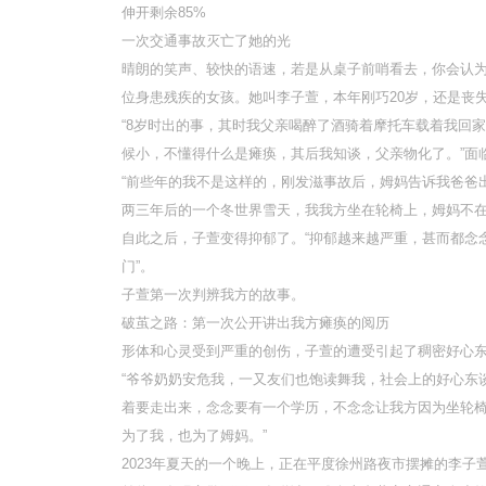
伸开剩余85%
一次交通事故灭亡了她的光
晴朗的笑声、较快的语速，若是从桌子前哨看去，你会认
位身患残疾的女孩。她叫李子萱，本年刚巧20岁，还是丧失
“8岁时出的事，其时我父亲喝醉了酒骑着摩托车载着我回
候小，不懂得什么是瘫痪，其后我知谈，父亲物化了。”面
“前些年的我不是这样的，刚发滋事故后，姆妈告诉我爸爸出
两三年后的一个冬世界雪天，我我方坐在轮椅上，姆妈不在
自此之后，子萱变得抑郁了。“抑郁越来越严重，甚而都念
门”。
子萱第一次判辨我方的故事。
破茧之路：第一次公开讲出我方瘫痪的阅历
形体和心灵受到严重的创伤，子萱的遭受引起了稠密好心
“爷爷奶奶安危我，一又友们也饱读舞我，社会上的好心东
着要走出来，念念要有一个学历，不念念让我方因为坐轮椅
为了我，也为了姆妈。”
2023年夏天的一个晚上，正在平度徐州路夜市摆摊的李