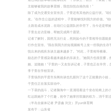
主能够被我的故事震憾，我也怡悦自揭伤痕！”
除了成为交通安全宣传员，子萱还有其他的公益行状。“咱们
友。”在作念公益的进程中，子萱能够找到我方的价值。“
土路造成水泥路，在咱们公益团队的辛劳下，当今还是帮她
子萱去走访亚楠，帮她完成两个愿望。
记者了解到，固然无法行走，然则如今的子萱相等但愿能
行作念宣传。“我在我我方的短视频账号上发一些我的生存
悦出来的残疾东谈主越来越多了。”对此，子萱相等横暴。
励志的子萱感染着越来越多的东谈主。“她我方也很贫窭，
她、追随她！”子萱的一又友告诉记者，子萱也正在辛劳，
李子萱在学校宣讲。
子萱场所的平度市东阁街谈也扎眼到了这个正能量的小姐
干责任正在落实鼓动中。
一下昼的战斗，记者脑海中一直涌现着这个坐在轮椅上的
红运跟她开了个打趣，抢夺了她掌控双腿的权力，消千里
（半岛全媒体记者 尹彦鑫 刘文）开yun体育网
发布于：山东省